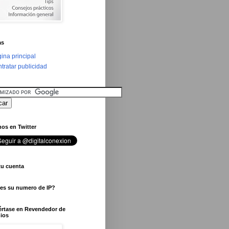
as
ina principal
tratar publicidad
os en Twitter
tu cuenta
 es su numero de IP?
értase en Revendedor de
ios