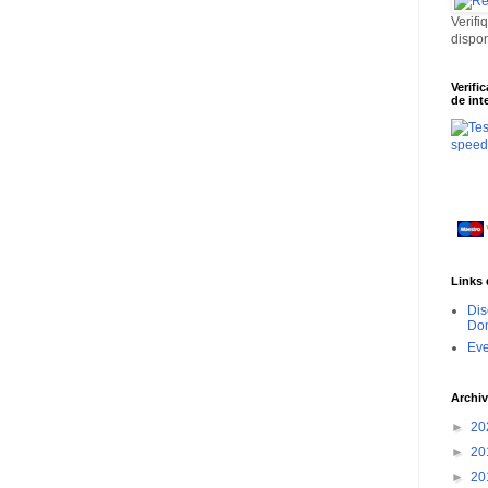
Verifi
dispo
Verifi
de int
Links 
Dis
Dom
Ev
Archiv
►
20
►
20
►
20