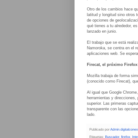
Otro de los cambios hace qu
latitud y longitud sino otros
de opciones de geolocalizac
qué tienes a tu alrededor, es
lanzado en junio.
El trabajo que se está reali
Namoroka, se centra en el re
aplicaciones web. Se esper
Firecat, el próximo Firefox
Mozilla trabaja de forma sim
(conocido como Firecat), que
Al igual que Google Chrome, 
herramientas y direcciones,
superior. Las primeras capt
transparente con las opcion
lado.
Publicado por
Admin.digitalcone
Etiquetas:
Buscador
,
firefox
,
Inte