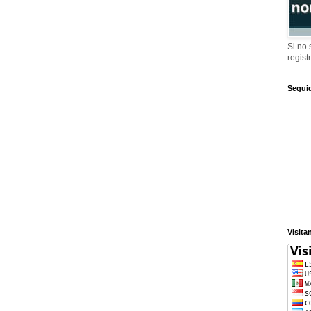
Si no
regist
Segui
Visita