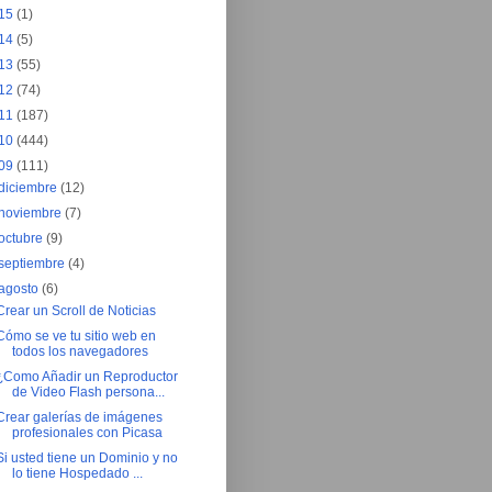
15
(1)
14
(5)
13
(55)
12
(74)
11
(187)
10
(444)
09
(111)
diciembre
(12)
noviembre
(7)
octubre
(9)
septiembre
(4)
agosto
(6)
Crear un Scroll de Noticias
Cómo se ve tu sitio web en
todos los navegadores
¿Como Añadir un Reproductor
de Video Flash persona...
Crear galerías de imágenes
profesionales con Picasa
Si usted tiene un Dominio y no
lo tiene Hospedado ...