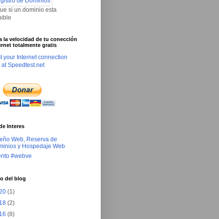
que si un dominio esta
nible
ca la velocidad de tu conección
ernet totalmente gratis
de Interes
eño Web, Reserva de
inios y Hospedaje Web
ento #webve
o del blog
20
(1)
18
(2)
16
(8)