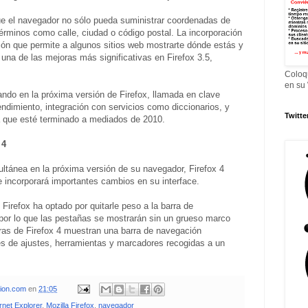
e el navegador no sólo pueda suministrar coordenadas de
 términos como calle, ciudad o código postal. La incorporación
ión que permite a algunos sitios web mostrarte dónde estás y
 una de las mejoras más significativas en Firefox 3.5,
Coloq
en su
zando en la próxima versión de Firefox, llamada en clave
ndimiento, integración con servicios como diccionarios, y
Twitte
a que esté terminado a mediados de 2010.
 4
ultánea en la próxima versión de su navegador, Firefox 4
 incorporará importantes cambios en su interface.
Firefox ha optado por quitarle peso a la barra de
 por lo que las pestañas se mostrarán sin un grueso marco
uras de Firefox 4 muestran una barra de navegación
es de ajustes, herramientas y marcadores recogidas a un
xion.com
en
21:05
rnet Explorer
,
Mozilla Firefox
,
navegador