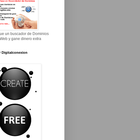
ue un buscador de Dominios
 Web y gane dinero extra
r Digitalconexion