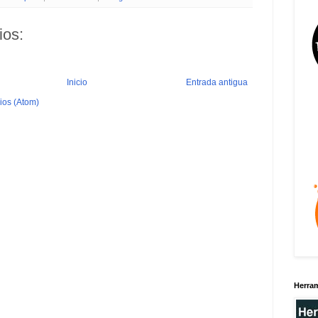
ios:
Inicio
Entrada antigua
ios (Atom)
Herra