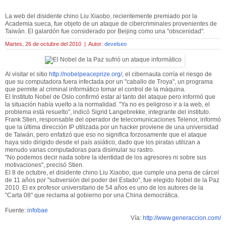
La web del disidente chino Liu Xiaobo, recientemente premiado por la
Academia sueca, fue objeto de un ataque de cibercriminales provenientes de
Taiwán. El galardón fue considerado por Beijing como una "obscenidad".
Martes, 26 de octubre del 2010 | Autor:
develseo
Al visitar el sitio
http://nobelpeaceprize.org/
, el cibernauta corría el riesgo de
que su computadora fuera infectada por un "caballo de Troya", un programa
que permite al criminal informático tomar el control de la máquina.
El Instituto Nobel de Oslo confirmó estar al tanto del ataque pero informó que
la situación había vuelto a la normalidad. "Ya no es peligroso ir a la web, el
problema está resuelto", indicó Sigrid Langebrekke, integrante del instituto.
Frank Stien, responsable del operador de telecomunicaciones Telenor, informó
que la última dirección IP utilizada por un hacker proviene de una universidad
de Taiwán, pero enfatizó que eso no significa forzosamente que el ataque
haya sido dirigido desde el país asiático, dado que los piratas utilizan a
menudo varias computadoras para disimular su rastro.
"No podemos decir nada sobre la identidad de los agresores ni sobre sus
motivaciones", precisó Stien.
El 8 de octubre, el disidente chino Liu Xiaobo, que cumple una pena de cárcel
de 11 años por "subversión del poder del Estado", fue elegido Nobel de la Paz
2010. El ex profesor universitario de 54 años es uno de los autores de la
"Carta 08" que reclama al gobierno por una China democrática.
Fuente:
infobae
Vía:
http://www.generaccion.com/