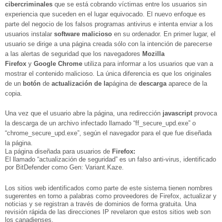
cibercriminales
que se está cobrando víctimas entre los usuarios sin
experiencia que suceden en el lugar equivocado. El nuevo enfoque es
parte del negocio de los falsos programas antivirus e intenta enviar a los
usuarios instalar
software malicioso
en su ordenador. En primer lugar, el
usuario se dirige a una página creada sólo con la intención de parecerse
a las alertas de seguridad que los navegadores
Mozilla
Firefox
y
Google Chrome
utiliza para informar a los usuarios que van a
mostrar el contenido malicioso. La única diferencia es que los originales
de un
botón
de
actualización de la
página de
descarga
aparece de la
copia.
Una vez que el usuario abre la página, una redirección
javascript
provoca
la descarga de un archivo infectado llamado “ff_secure_upd.exe” o
“chrome_secure_upd.exe”, según el navegador para el que fue diseñada
la página.
La página diseñada para usuarios de
Firefox:
El llamado “actualización de seguridad” es un falso anti-virus, identificado
por BitDefender como Gen: Variant.Kaze.
Los sitios web identificados como parte de este sistema tienen nombres
sugerentes en torno a palabras como proveedores de Firefox, actualizar y
noticias y se registran a través de dominios de forma gratuita. Una
revisión rápida de las direcciones IP revelaron que estos sitios web son
los canadienses.