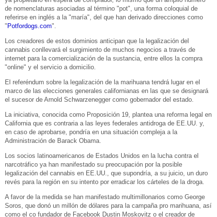
de nomenclaturas asociadas al término "pot", una forma coloquial de
referirse en inglés a la "maría", del que han derivado direcciones como
"
Potfordogs.com
".
Los creadores de estos dominios anticipan que la legalización del
cannabis conllevará el surgimiento de muchos negocios a través de
internet para la comercialización de la sustancia, entre ellos la compra
"online" y el servicio a domicilio.
El referéndum sobre la legalización de la marihuana tendrá lugar en el
marco de las elecciones generales californianas en las que se designará
el sucesor de Arnold Schwarzenegger como gobernador del estado.
La iniciativa, conocida como Proposición 19, plantea una reforma legal en
California que es contraria a las leyes federales antidroga de EE.UU. y,
en caso de aprobarse, pondría en una situación compleja a la
Administración de Barack Obama.
Los socios latinoamericanos de Estados Unidos en la lucha contra el
narcotráfico ya han manifestado su preocupación por la posible
legalización del cannabis en EE.UU., que supondría, a su juicio, un duro
revés para la región en su intento por erradicar los cárteles de la droga.
A favor de la medida se han manifestado multimillonarios como George
Soros, que donó un millón de dólares para la campaña pro marihuana, así
como el co fundador de Facebook Dustin Moskovitz o el creador de