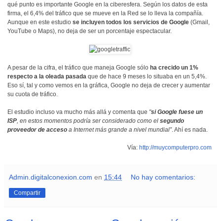
qué punto es importante Google en la ciberesfera. Según los datos de esta
firma, el 6,4% del tráfico que se mueve en la Red se lo lleva la compañía.
Aunque en este estudio
se incluyen todos los servicios de Google
(Gmail,
YouTube o Maps), no deja de ser un porcentaje espectacular.
A pesar de la cifra, el tráfico que maneja Google sólo
ha crecido un 1%
respecto a la oleada pasada
que de hace 9 meses lo situaba en un 5,4%.
Eso sí, tal y como vemos en la gráfica, Google no deja de crecer y aumentar
su cuota de tráfico.
El estudio incluso va mucho más allá y comenta que
"
si Google fuese un
ISP
, en estos momentos podría ser considerado como el
segundo
proveedor de acceso
a Internet más grande a nivel mundial”
. Ahí es nada.
Vía:
http://muycomputerpro.com
Admin.digitalconexion.com
en
15:44
No hay comentarios:
Compartir