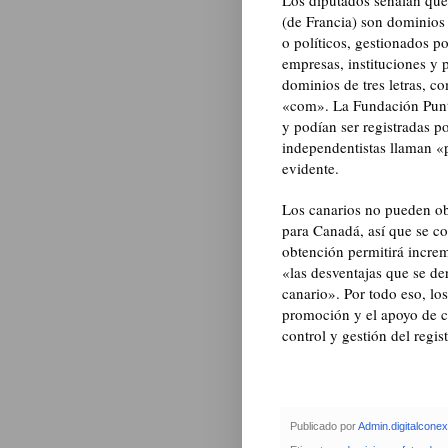
(de Francia) son dominios 
o políticos, gestionados p
empresas, instituciones y p
dominios de tres letras, 
«com». La Fundación Punt
y podían ser registradas p
independentistas llaman «p
evidente.
Los canarios no pueden ob
para Canadá, así que se c
obtención permitirá incre
«las desventajas que se der
canario». Por todo eso, los
promoción y el apoyo de cu
control y gestión del regi
Publicado por
Admin.digitalcone