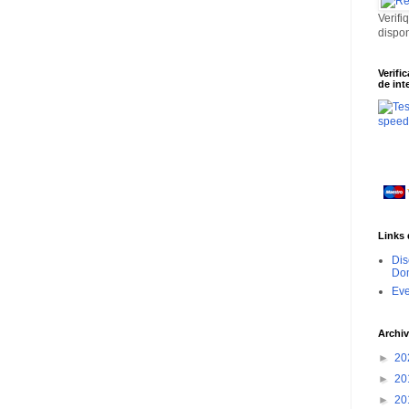
Verifi
dispo
Verifi
de int
Links 
Dis
Dom
Ev
Archiv
►
20
►
20
►
20