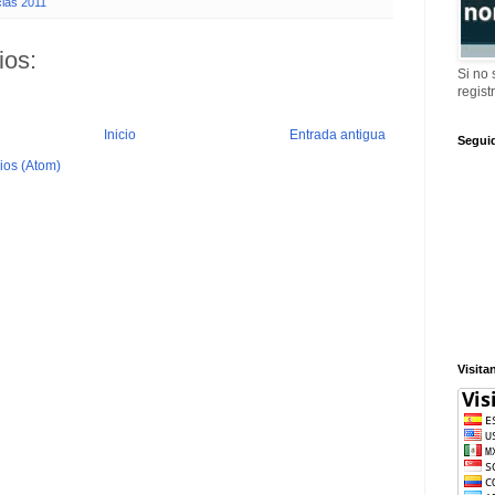
ias 2011
ios:
Si no
regist
Inicio
Entrada antigua
Segui
ios (Atom)
Visita