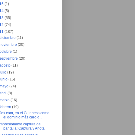
15
(1)
14
(5)
13
(55)
12
(74)
11
(187)
diciembre
(11)
noviembre
(20)
octubre
(1)
septiembre
(20)
agosto
(11)
julio
(19)
junio
(15)
mayo
(24)
abril
(8)
marzo
(16)
febrero
(19)
Sex.com, en el Guinness como
el dominio más caro d...
Impresionante captura de
pantalla: Captura y Anota