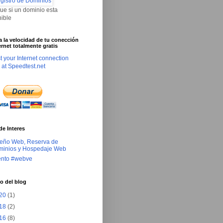
que si un dominio esta
nible
ca la velocidad de tu conección
ernet totalmente gratis
de Interes
eño Web, Reserva de
inios y Hospedaje Web
ento #webve
o del blog
20
(1)
18
(2)
16
(8)