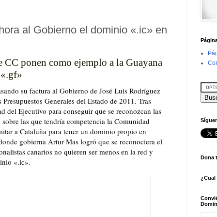
hora al Gobierno el dominio «.ic» en
Págin
Pág
e CC ponen como ejemplo a la Guayana
Con
 «.gf»
asando su factura al Gobierno de José Luis Rodríguez
s Presupuestos Generales del Estado de 2011. Tras
ad del Ejecutivo para conseguir que se reconozcan las
, sobre las que tendría competencia la Comunidad
Síguen
itar a Cataluña para tener un dominio propio en
 donde gobierna Artur Mas logró que se reconociera el
ionalistas canarios no quieren ser menos en la red y
Dona 
nio «.ic».
¿Cual
Convi
Domin