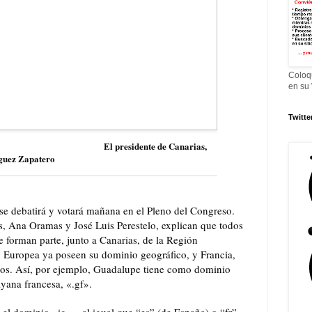
Coloq
en su
Twitte
El presidente de Canarias,
íguez Zapatero
se debatirá y votará mañana en el Pleno del Congreso.
s, Ana Oramas y José Luis Perestelo, explican que todos
ue forman parte, junto a Canarias, de la Región
n Europea ya poseen su dominio geográfico, y Francia,
los. Así, por ejemplo, Guadalupe tiene como dominio
yana francesa, «.gf».
el dominio «ic», «al igual que “es” (de España) o “fr”