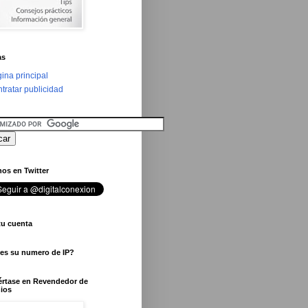
as
ina principal
tratar publicidad
os en Twitter
tu cuenta
 es su numero de IP?
értase en Revendedor de
ios