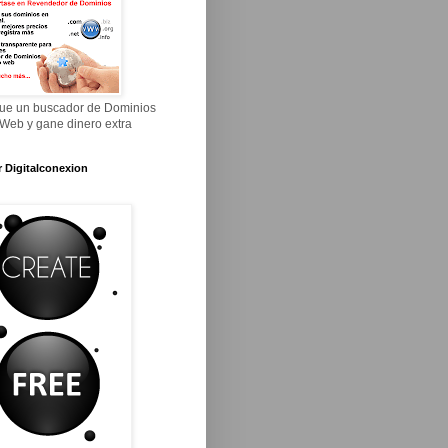
ue un buscador de Dominios
 Web y gane dinero extra
r Digitalconexion