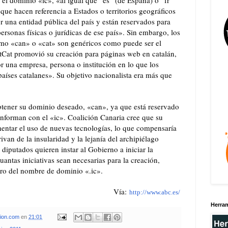
que hacen referencia a Estados o territorios geográficos
or una entidad pública del país y están reservados para
ersonas físicas o jurídicas de ese país». Sin embargo, los
como «can» o «cat» son genéricos como puede ser el
Cat promovió su creación para páginas web en catalán,
or una empresa, persona o institución en lo que los
aíses catalanes». Su objetivo nacionalista era más que
tener su dominio deseado, «can», ya que está reservado
onforman con el «ic». Coalición Canaria cree que su
mentar el uso de nuevas tecnologías, lo que compensaría
ivan de la insularidad y la lejanía del archipiélago
 diputados quieren instar al Gobierno a iniciar la
antas iniciativas sean necesarias para la creación,
stro del nombre de dominio «.ic».
Vía:
http://www.abc.es/
Herra
xion.com
en
21:01