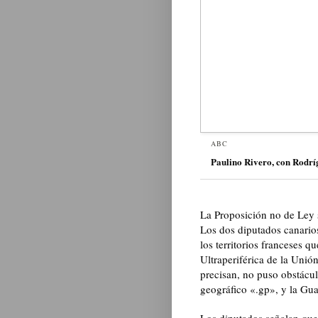
ABC
Paulino Rivero, con Rodr
La Proposición no de Ley 
Los dos diputados canario
los territorios franceses q
Ultraperiférica de la Unió
precisan, no puso obstácu
geográfico «.gp», y la Gua
Los diputados señalan que 