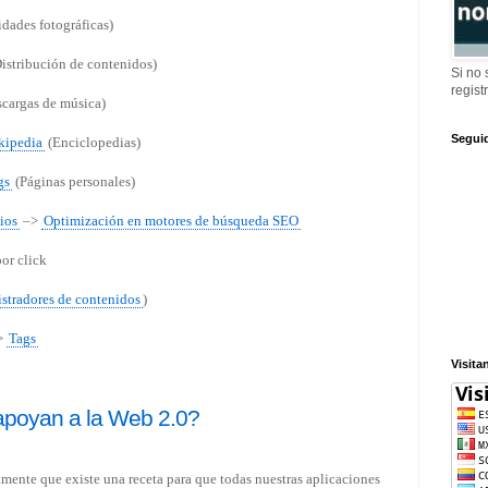
dades fotográficas)
Distribución de contenidos)
Si no
regist
cargas de música)
Segui
kipedia
(Enciclopedias)
gs
(Páginas personales)
ios
–>
Optimización en motores de búsqueda SEO
or click
stradores de contenidos
)
>
Tags
Visita
apoyan a la Web 2.0?
amente que existe una receta para que todas nuestras aplicaciones