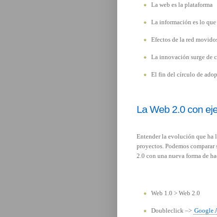
La web es la plataforma
La información es lo que
Efectos de la red movidos
La innovación surge de ca
El fin del círculo de ado
La Web 2.0 con ej
Entender la evolución que ha 
proyectos. Podemos comparar s
2.0 con una nueva forma de hac
Web 1.0 > Web 2.0
Doubleclick –>
Google 