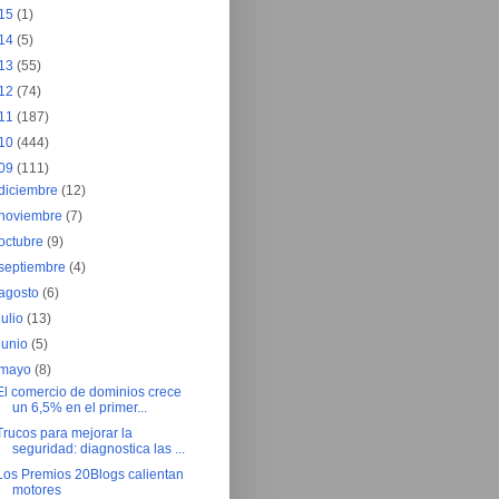
15
(1)
14
(5)
13
(55)
12
(74)
11
(187)
10
(444)
09
(111)
diciembre
(12)
noviembre
(7)
octubre
(9)
septiembre
(4)
agosto
(6)
julio
(13)
junio
(5)
mayo
(8)
El comercio de dominios crece
un 6,5% en el primer...
Trucos para mejorar la
seguridad: diagnostica las ...
Los Premios 20Blogs calientan
motores