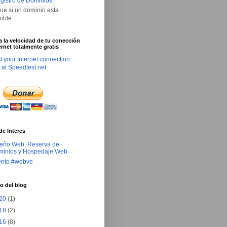
que si un dominio esta
nible
ca la velocidad de tu conección
ernet totalmente gratis
de Interes
eño Web, Reserva de
inios y Hospedaje Web
ento #webve
o del blog
20
(1)
18
(2)
16
(8)