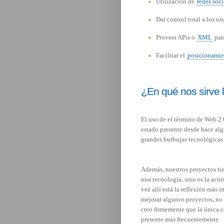
Utilización de
redes soci
Dar control total a los u
Proveer APis o
XML
par
Facilitar el
posicionamie
¿En qué nos sirve 
El uso de el término de Web 2
estado presente desde hace al
grandes burbujas tecnológicas
Además, nuestros proyectos ti
una tecnología, sino es la acti
vez allí está la reflexión más
mejorar algunos proyectos, no 
creo firmemente que la única c
presente más frecuentemente.