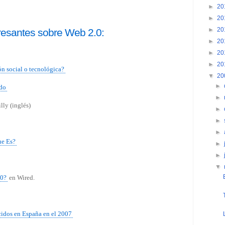
►
20
►
20
►
20
eresantes sobre Web 2.0:
►
20
►
20
►
20
n social o tecnológica?
▼
20
►
ado
►
lly (inglés)
►
►
►
ue Es?
►
►
▼
.0?
en Wired.
cidos en España en el 2007