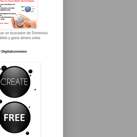
ue un buscador de Dominios
 Web y gane dinero extra
r Digitalconexion