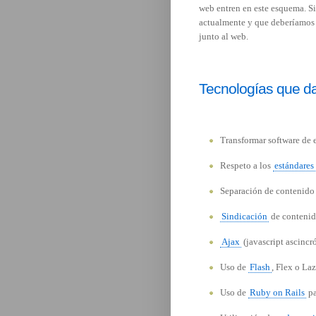
web entren en este esquema. Si
actualmente y que deberíamos
junto al web.
Tecnologías que da
Transformar software de e
Respeto a los
estándares
Separación de contenido 
Sindicación
de contenid
Ajax
(javascript ascincr
Uso de
Flash
, Flex o Laz
Uso de
Ruby on Rails
p