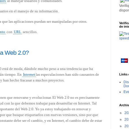
ales
al manejar usuarios y comunidades.
Verifi
dispo
suarios en el manejo de su información.
a que las aplicaciones puedan ser manipuladas por otros.
Verifi
de int
nto
con
URL
sencillos.
la Web 2.0?
.0 está de moda, dándole mucho peso a una tendencia que ha
gún tiempo. En
Internet
las especulaciones han sido causantes de
Links 
 y han hecho fracasar a muchos proyectos.
Dis
Dom
Ev
enen que renovarse y evolucionar. El Web 2.0 no es precisamente
tud con la que debemos trabajar para desarrollar en Internet. Tal
Archiv
 importante del Web 2.0. Yo ya estoy trabajando en renovar y
►
20
por que busque etiquetarlos con nuevas versiones, sino por que
►
20
onstante debe ser el cambio, y en Internet, el cambio debe de estar
►
20