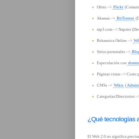
Ofoto –>
Flickr
(Comuni
Akamai –>
BitTorrent
(
mp3.com –> Napster (Des
Britannica Online –>
Wi
Sitios personales –>
Blo
Especulación con
domin
Páginas vistas –> Costo p
CMSs –>
Wikis
(
Admini
Categorías/Directorios –
¿Qué tecnologías 
El Web 2.0 no significa precis