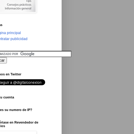
as
ina principal
tratar publicidad
os en Twitter
tu cuenta
 es su numero de IP?
értase en Revendedor de
ios