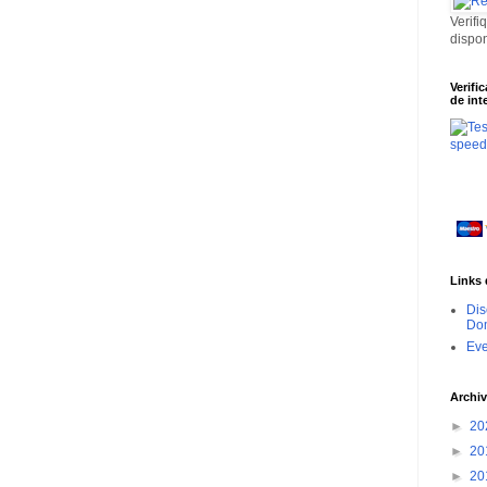
Verifi
dispo
Verifi
de int
Links 
Dis
Dom
Ev
Archiv
►
20
►
20
►
20