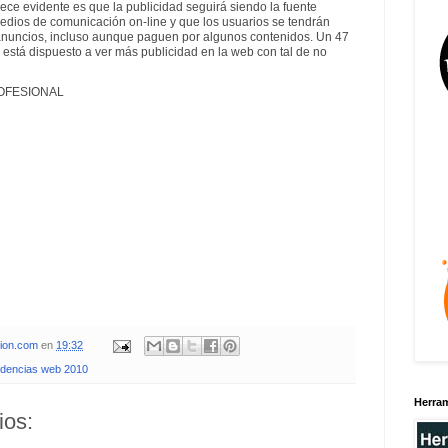
rece evidente es que la publicidad seguirá siendo la fuente
medios de comunicación on-line y que los usuarios se tendrán
anuncios, incluso aunque paguen por algunos contenidos. Un 47
 está dispuesto a ver más publicidad en la web con tal de no
FESIONAL
xion.com
en
19:32
ndencias web 2010
Herra
ios: