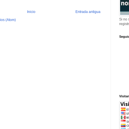
Inicio
Entrada antigua
Si no
ios (Atom)
regist
Segui
Visita