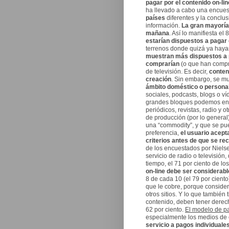
pagar por el contenido on-lin
ha llevado a cabo una encues
países
diferentes y la conclu
información.
La gran mayoría,
mañana
. Así lo manifiesta el
estarían dispuestos a pagar
terrenos donde quizá ya haya
muestran más dispuestos a p
comprarían
(o que han compra
de televisión. Es decir,
conten
creación
. Sin embargo, se m
ámbito doméstico o persona
sociales, podcasts, blogs o v
grandes bloques podemos enco
periódicos, revistas, radio y 
de producción (por lo general
una “commodity”, y que se pue
preferencia,
el usuario acept
criterios antes de que se re
de los encuestados por Nielse
servicio de radio o televisión
tiempo, el 71 por ciento de l
on-line debe ser considerabl
8 de cada 10 (el 79 por cient
que le cobre, porque consider
otros sitios. Y lo que tambié
contenido, deben tener derech
62 por ciento.
El modelo de p
especialmente los medios de 
servicio a pagos individuale