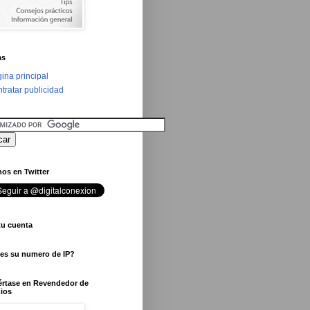
as
ina principal
tratar publicidad
os en Twitter
tu cuenta
 es su numero de IP?
értase en Revendedor de
ios