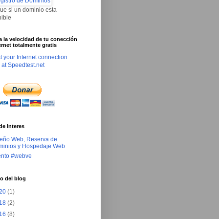
que si un dominio esta
nible
ca la velocidad de tu conección
ernet totalmente gratis
de Interes
eño Web, Reserva de
inios y Hospedaje Web
ento #webve
o del blog
20
(1)
18
(2)
16
(8)