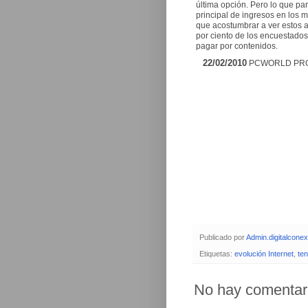
última opción. Pero lo que pa
principal de ingresos en los 
que acostumbrar a ver estos 
por ciento de los encuestados
pagar por contenidos.
22/02/2010
PCWORLD PRO
Publicado por
Admin.digitalcone
Etiquetas:
evolución Internet
,
te
No hay comentar