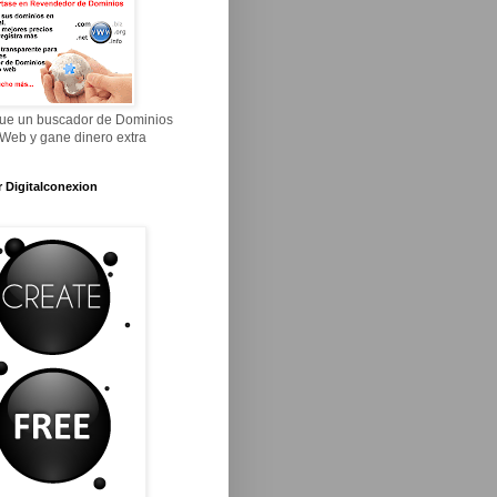
ue un buscador de Dominios
 Web y gane dinero extra
r Digitalconexion