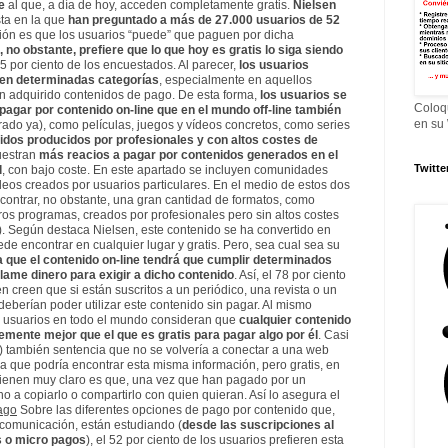
e
al que, a día de hoy, acceden completamente gratis.
Nielsen
ta en la que
han preguntado a más de 27.000 usuarios de 52
sión es que los usuarios “puede” que paguen por dicha
 no obstante, prefiere que lo que hoy es gratis lo siga siendo
 85 por ciento de los encuestados. Al parecer,
los usuarios
 en determinadas categorías
, especialmente en aquellos
n adquirido contenidos de pago. De esta forma,
los usuarios se
Coloq
agar por contenido on-line que en el mundo off-line también
en su
do ya), como películas, juegos y vídeos concretos, como series
idos producidos por profesionales y con altos costes de
uestran
más reacios a pagar por contenidos generados en el
Twitte
l
, con bajo coste. En este apartado se incluyen comunidades
ídeos creados por usuarios particulares. En el medio de estos dos
ntrar, no obstante, una gran cantidad de formatos, como
otros programas, creados por profesionales pero sin altos costes
). Según destaca Nielsen, este contenido se ha convertido en
de encontrar en cualquier lugar y gratis. Pero, sea cual sea su
a que el contenido on-line tendrá que cumplir determinados
clame dinero para exigir a dicho contenido
. Así, el 78 por ciento
n creen que si están suscritos a un periódico, una revista o un
, deberían poder utilizar este contenido sin pagar. Al mismo
os usuarios en todo el mundo consideran que
cualquier contenido
emente mejor que el que es gratis para pagar algo por él
. Casi
o) también sentencia que no se volvería a conectar a una web
a que podría encontrar esta misma información, pero gratis, en
n tienen muy claro es que, una vez que han pagado por un
o a copiarlo o compartirlo con quien quieran. Así lo asegura el
ago
Sobre las diferentes opciones de pago por contenido que,
comunicación, están estudiando (
desde las suscripciones al
s o micro pagos
), el 52 por ciento de los usuarios prefieren esta