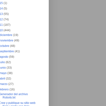
15
(1)
14
(5)
13
(55)
12
(74)
11
(187)
10
(444)
diciembre
(19)
noviembre
(49)
octubre
(48)
septiembre
(41)
agosto
(59)
julio
(62)
junio
(33)
mayo
(38)
abril
(32)
marzo
(27)
febrero
(16)
Generador del archivo
Robots.txt
Cree y publique su sitio web