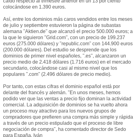
caído respecto al trimestre anterior en un 13 por ciento
colocándose en 1.390 euros.
Así, entre los dominios más caros vendidos entre los meses
de julio y septiembre estuvieron la página de subastas
alemana ''Aktien.de'' que alcanzó el precio 500.000 euros; a
la que le siguieron ''Grid.com'', con un precio de 199.237
euros (275.000 dólares) y ''republic.com'' con 144.900 euros
(200.000 dólares). Del estudio se desprende que los
dominios de primer nivel españoles, ''.es'', alcanzaron un
precio medio de 2.418 dólares (1.716 euros) en el mercado
secundario, colocándose casi al mismo nivel que los
populares ''.com'' (2.496 dólares de precio medio).
Por tanto, con estas cifras el dominio español está por
delante del francés y alemán. "En unos meses, hemos
podido ver que las ventas a precio fijo dominan la actividad
comercial. La adquisición de dominios se ha vuelto ahora
un proceso muy atractivo para los nuevos grupos de
compradores que prefieren una compra más simple y rápida
a través de un precio estipulado que el proceso de libre
negociación de compra", ha comentado director de Sedo
para España, Iván