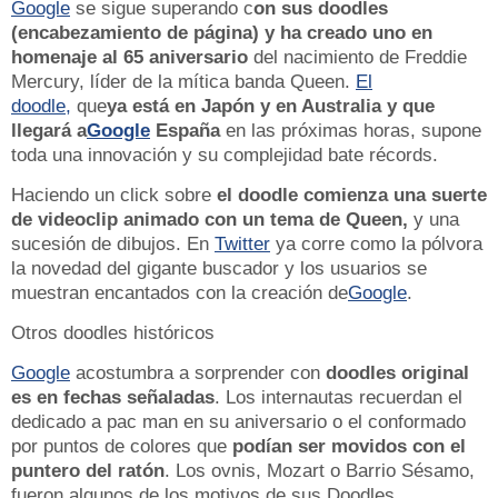
Google
se sigue superando c
on sus doodles
(encabezamiento de página) y ha creado uno en
homenaje al 65 aniversario
del nacimiento de Freddie
Mercury, líder de la mítica banda Queen.
El
doodle,
que
ya está en Japón y en Australia y que
llegará a
Google
España
en las próximas horas, supone
toda una innovación y su complejidad bate récords.
Haciendo un click sobre
el doodle comienza una suerte
de videoclip animado con un tema de Queen,
y una
sucesión de dibujos. En
Twitter
ya corre como la pólvora
la novedad del gigante buscador y los usuarios se
muestran encantados con la creación de
Google
.
Otros doodles históricos
Google
acostumbra a sorprender con
doodles original
es en fechas señaladas
. Los internautas recuerdan el
dedicado a pac man en su aniversario o el conformado
por puntos de colores que
podían ser movidos con el
puntero del ratón
. Los ovnis, Mozart o Barrio Sésamo,
fueron algunos de los motivos de sus Doodles.