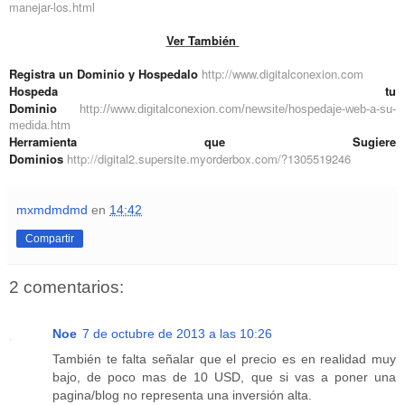
manejar-los.html
Ver También
Registra un Dominio y Hospedalo
http://www.digitalconexion.com
Hospeda tu
Dominio
http://www.digitalconexion.com/newsite/hospedaje-web-a-su-
medida.htm
Herramienta que Sugiere
Dominios
http://digital2.supersite.myorderbox.com/?1305519246
mxmdmdmd
en
14:42
Compartir
2 comentarios:
Noe
7 de octubre de 2013 a las 10:26
También te falta señalar que el precio es en realidad muy
bajo, de poco mas de 10 USD, que si vas a poner una
pagina/blog no representa una inversión alta.