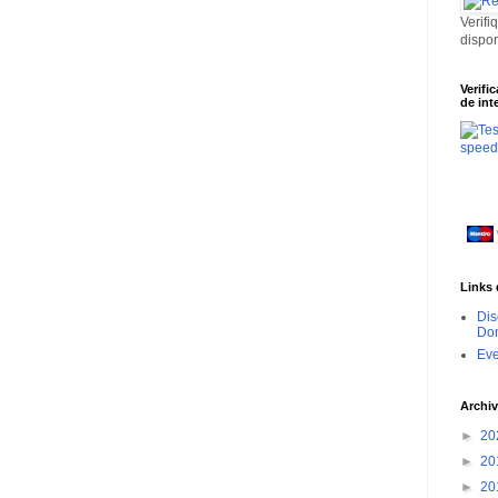
Verifi
dispo
Verifi
de int
Links 
Dis
Dom
Ev
Archiv
►
20
►
20
►
20