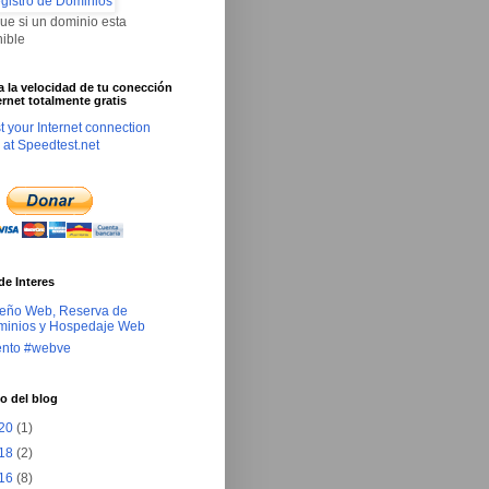
que si un dominio esta
nible
ca la velocidad de tu conección
ernet totalmente gratis
de Interes
eño Web, Reserva de
inios y Hospedaje Web
ento #webve
o del blog
20
(1)
18
(2)
16
(8)