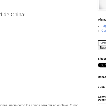
ad de China!
Págin
Pág
Con
Síguen
Dona 
¿Cual
Convi
Domin
ciones, nadie como los chinos para dar en el clavo. Y, por