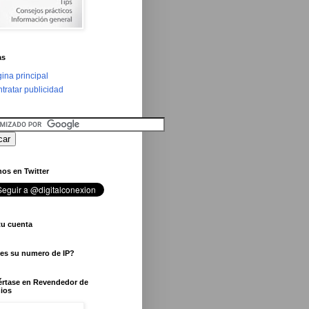
as
ina principal
tratar publicidad
os en Twitter
tu cuenta
 es su numero de IP?
értase en Revendedor de
ios