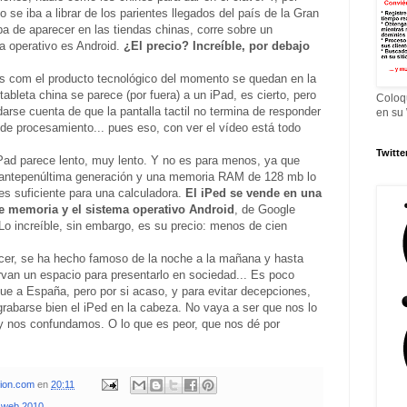
 se iba a librar de los parientes llegados del país de la Gran
ba de aparecer en las tiendas chinas, corre sobre un
a operativo es Android.
¿El precio? Increíble, por debajo
s com el producto tecnológico del momento se quedan en la
ableta china se parece (por fuera) a un iPad, es cierto, pero
Coloq
darse cuenta de que la pantalla tactil no termina de responder
en su
d de procesamiento... pues eso, con ver el vídeo está todo
Twitte
iPad parece lento, muy lento. Y no es para menos, ya que
e antepenúltima generación y una memoria RAM de 128 mb lo
es suficiente para una calculadora.
El iPed se vende en una
e memoria y el sistema operativo Android
, de Google
Lo increíble, sin embargo, es su precio: menos de cien
cer, se ha hecho famoso de la noche a la mañana y hasta
rvan un espacio para presentarlo en sociedad... Es poco
egue a España, pero por si acaso, y para evitar decepciones,
 grabarse bien el iPed en la cabeza. No vaya a ser que nos lo
y nos confundamos. O lo que es peor, que nos dé por
xion.com
en
20:11
 web 2010