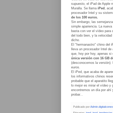
supuesto, el iPad de Apple no
Muralla. Se llama
iPed
, aca
procesador Intel y su sistem
de los 100 euros.
Sin embargo, las semejanza
simple apariencia. La nueva t
basta con ver el vídeo para 
del todo bien, y la velocida
dicho.
El "hermanastro" chino del 
lleva un procesador Intel d
que, hoy por hoy, apenas si 
única versión con 16 GB d
(desconocemos la versión). 
euros.
El iPed, que acaba de apare
los informativos chinos rese
probable que el aparatito ll
lo mejor es mirar el vídeo y
encontremos un día por ahí 
probar...
Publicado por
Admin.digitalcone
Etiquetas:
iped
,
ipod
,
tendencias