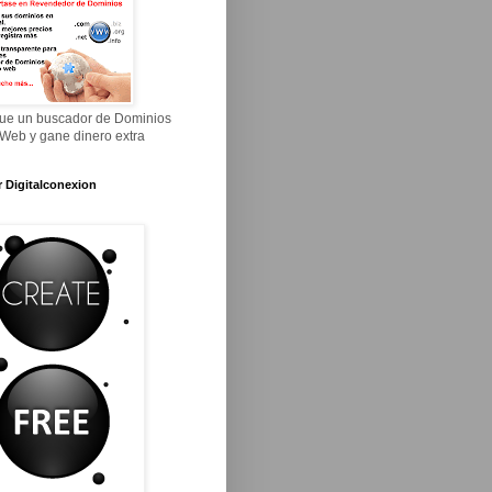
ue un buscador de Dominios
 Web y gane dinero extra
r Digitalconexion