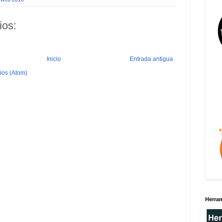
ios:
Inicio
Entrada antigua
ios (Atom)
Herra