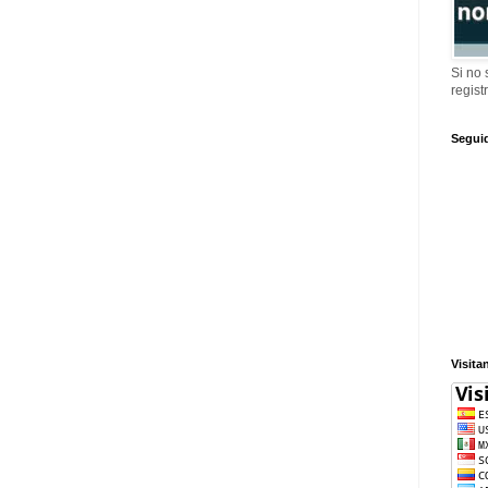
Si no
regist
Segui
Visita