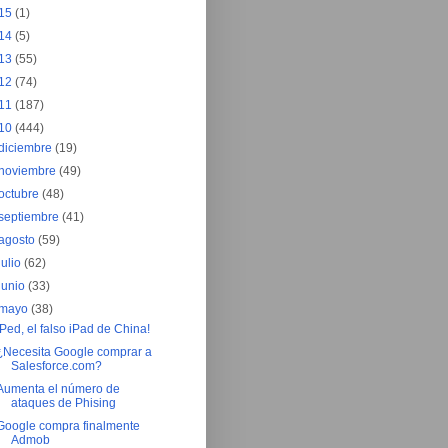
15
(1)
14
(5)
13
(55)
12
(74)
11
(187)
10
(444)
diciembre
(19)
noviembre
(49)
octubre
(48)
septiembre
(41)
agosto
(59)
julio
(62)
junio
(33)
mayo
(38)
iPed, el falso iPad de China!
¿Necesita Google comprar a
Salesforce.com?
Aumenta el número de
ataques de Phising
Google compra finalmente
Admob